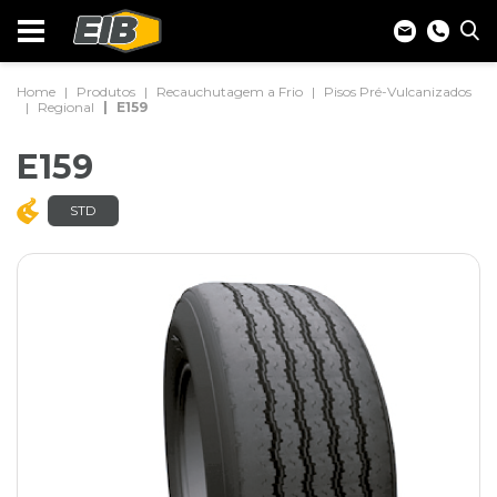
Home
Produtos
Recauchutagem a Frio
Pisos Pré-Vulcanizados
Regional
E159
E159
STD