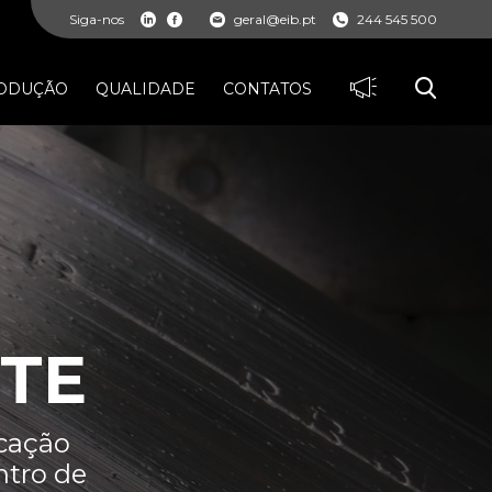
Siga-nos
geral@eib.pt
244 545 500
ODUÇÃO
QUALIDADE
CONTATOS
TE
icação
ntro de