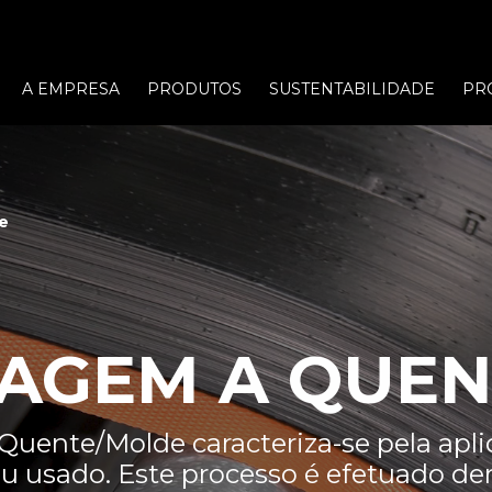
A EMPRESA
PRODUTOS
SUSTENTABILIDADE
PR
e
AGEM A QUEN
uente/Molde caracteriza-se pela apl
eu usado. Este processo é efetuado de