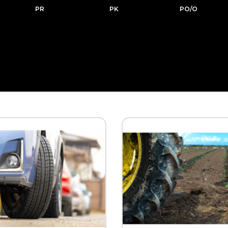
PR
PK
PO/O