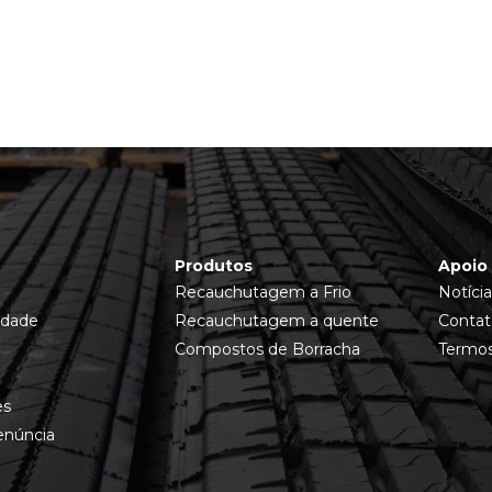
Produtos
Apoio 
Recauchutagem a Frio
Notícia
idade
Recauchutagem a quente
Contat
Compostos de Borracha
Termos
es
enúncia