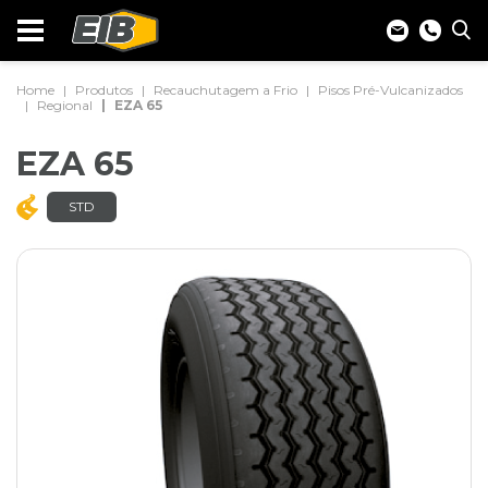
Home
Produtos
Recauchutagem a Frio
Pisos Pré-Vulcanizados
Regional
EZA 65
EZA 65
STD